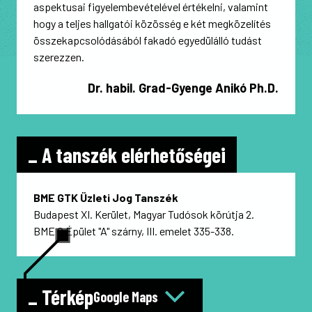
aspektusai figyelembevételével értékelni, valamint
hogy a teljes hallgatói közösség e két megközelítés
összekapcsolódásából fakadó egyedülálló tudást
szerezzen.
Dr. habil. Grad-Gyenge Anikó Ph.D.
_ A tanszék elérhetőségei
BME GTK Üzleti Jog Tanszék
Budapest XI. Kerület, Magyar Tudósok körútja 2.
BME Q Épület "A" szárny, III. emelet 335-338.
_ Térkép
Google Maps