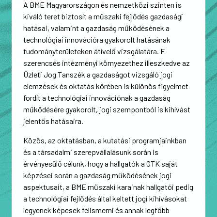
A BME Magyarországon és nemzetközi szinten is
kiváló teret biztosít a műszaki fejlődés gazdasági
hatásai, valamint a gazdaság működésének a
technológiai innovációra gyakorolt hatásának
tudományterületeken átívelő vizsgálatára. E
szerencsés intézményi környezethez illeszkedve az
Üzleti Jog Tanszék a gazdaságot vizsgáló jogi
elemzések és oktatás körében is különös figyelmet
fordít a technológiai innovációnak a gazdaság
működésére gyakorolt, jogi szempontból is kihívást
jelentős hatásaira.
Közös, az oktatásban, a kutatási programjainkban
és a társadalmi szerepvállalásunk során is
érvényesülő célunk, hogy a hallgatók a GTK saját
képzései során a gazdaság működésének jogi
aspektusait, a BME műszaki karainak hallgatói pedig
a technológiai fejlődés által keltett jogi kihívásokat
legyenek képesek felismerni és annak legfőbb