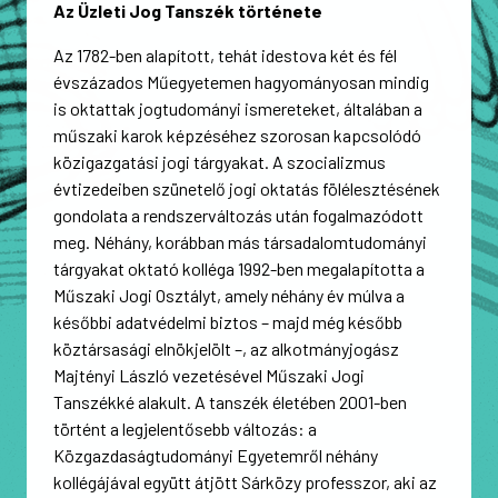
Az Üzleti Jog Tanszék története
Az 1782-ben alapított, tehát idestova két és fél
évszázados Műegyetemen hagyományosan mindig
is oktattak jogtudományi ismereteket, általában a
műszaki karok képzéséhez szorosan kapcsolódó
közigazgatási jogi tárgyakat. A szocializmus
évtizedeiben szünetelő jogi oktatás fölélesztésének
gondolata a rendszerváltozás után fogalmazódott
meg. Néhány, korábban más társadalomtudományi
tárgyakat oktató kolléga 1992-ben megalapította a
Műszaki Jogi Osztályt, amely néhány év múlva a
későbbi adatvédelmi biztos – majd még később
köztársasági elnökjelölt –, az alkotmányjogász
Majtényi László vezetésével Műszaki Jogi
Tanszékké alakult. A tanszék életében 2001-ben
történt a legjelentősebb változás: a
Közgazdaságtudományi Egyetemről néhány
kollégájával együtt átjött Sárközy professzor, aki az