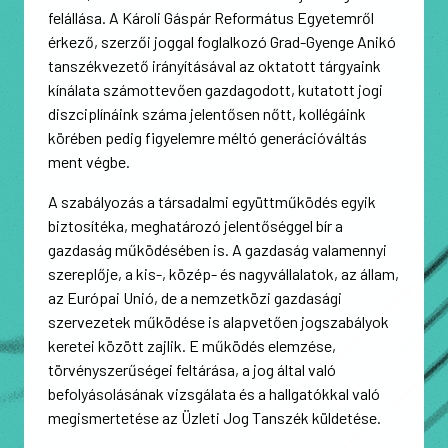
felállása. A Károli Gáspár Református Egyetemről
érkező, szerzői joggal foglalkozó Grad-Gyenge Anikó
tanszékvezető irányításával az oktatott tárgyaink
kínálata számottevően gazdagodott, kutatott jogi
diszciplínáink száma jelentősen nőtt, kollégáink
körében pedig figyelemre méltó generációváltás
ment végbe.
A szabályozás a társadalmi együttműködés egyik
biztosítéka, meghatározó jelentőséggel bír a
gazdaság működésében is. A gazdaság valamennyi
szereplője, a kis-, közép- és nagyvállalatok, az állam,
az Európai Unió, de a nemzetközi gazdasági
szervezetek működése is alapvetően jogszabályok
keretei között zajlik. E működés elemzése,
törvényszerűségei feltárása, a jog által való
befolyásolásának vizsgálata és a hallgatókkal való
megismertetése az Üzleti Jog Tanszék küldetése.