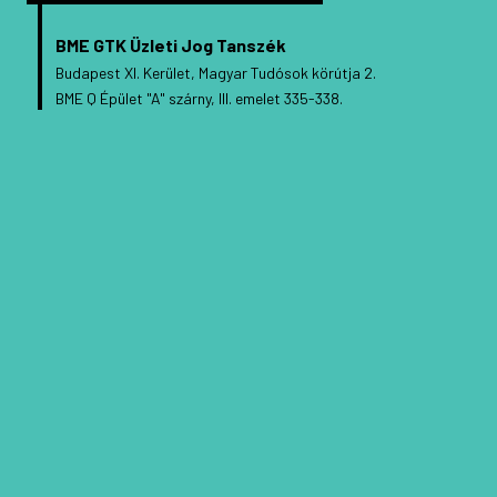
BME GTK Üzleti Jog Tanszék
Budapest XI. Kerület, Magyar Tudósok körútja 2.
BME Q Épület "A" szárny, III. emelet 335-338.
BUDAPESTI MŰSZAKI ÉS GAZDASÁGTUDOMÁNYI EGYETEM
GAZDASÁG- ÉS TÁRSADALOMTUDOMÁNYI KAR
ÜZLETI JOG TANSZÉK
2026 © MINDEN JOG FENNTARTVA.
DEVELOPED BY
CREO GROUP
.