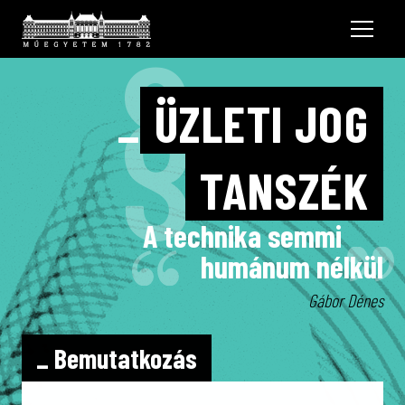
§
_
ÜZLETI JOG
TANSZÉK
A technika semmi
humánum nélkül
Gábor Dénes
_ Bemutatkozás