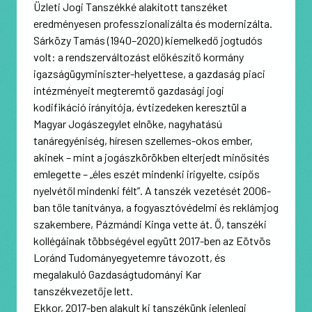
Üzleti Jogi Tanszékké alakított tanszéket
eredményesen professzionalizálta és modernizálta.
Sárközy Tamás (1940–2020) kiemelkedő jogtudós
volt: a rendszerváltozást előkészítő kormány
igazságügyminiszter-helyettese, a gazdaság piaci
intézményeit megteremtő gazdasági jogi
kodifikáció irányítója, évtizedeken keresztül a
Magyar Jogászegylet elnöke, nagyhatású
tanáregyéniség, híresen szellemes-okos ember,
akinek – mint a jogászkörökben elterjedt minősítés
emlegette – „éles eszét mindenki irigyelte, csípős
nyelvétől mindenki félt”. A tanszék vezetését 2006-
ban tőle tanítványa, a fogyasztóvédelmi és reklámjog
szakembere, Pázmándi Kinga vette át. Ő, tanszéki
kollégáinak többségével együtt 2017-ben az Eötvös
Loránd Tudományegyetemre távozott, és
megalakuló Gazdaságtudományi Kar
tanszékvezetője lett.
Ekkor, 2017-ben alakult ki tanszékünk jelenlegi